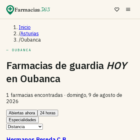
Farmacias
365
Inicio
/
Asturias
/
Oubanca
— OUBANCA
Farmacias de guardia
HOY
en
Oubanca
1 farmacias encontradas ·
domingo, 9 de agosto de
2026
Abiertas ahora
24 horas
Especialidades
Hermanos Pereda C.B.