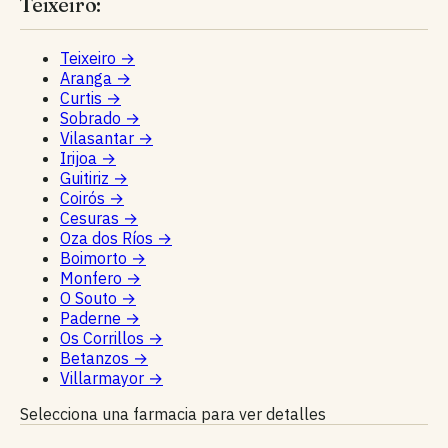
Teixeiro:
Teixeiro
→
Aranga
→
Curtis
→
Sobrado
→
Vilasantar
→
Irijoa
→
Guitiriz
→
Coirós
→
Cesuras
→
Oza dos Ríos
→
Boimorto
→
Monfero
→
O Souto
→
Paderne
→
Os Corrillos
→
Betanzos
→
Villarmayor
→
Selecciona una farmacia para ver detalles