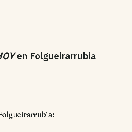
HOY
en
Folgueirarrubia
Folgueirarrubia: