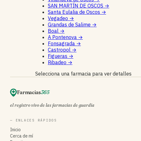
SAN MARTÍN DE OSCOS
→
Santa Eulalia de Oscos
→
Vegadeo
→
Grandas de Salime
→
Boal
→
A Pontenova
→
Fonsagrada
→
Castropol
→
Figueras
→
Ribadeo
→
Selecciona una farmacia para ver detalles
Farmacias
365
el registro vivo de las farmacias de guardia
— ENLACES RÁPIDOS
Inicio
Cerca de mí