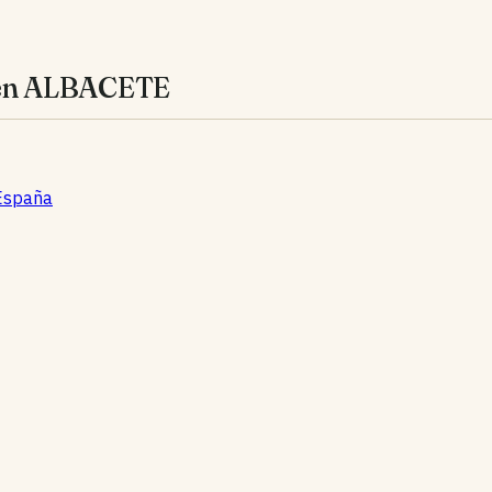
a en ALBACETE
 España