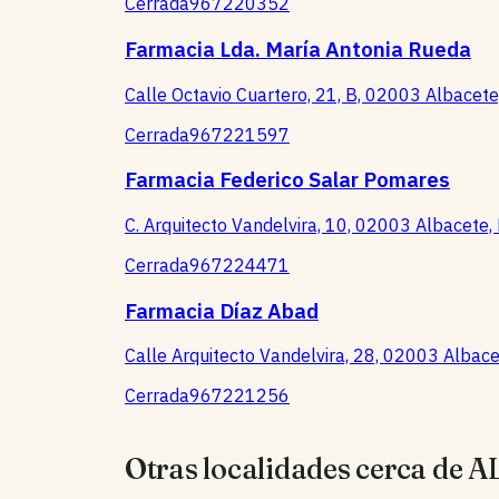
Cerrada
967220352
Farmacia Lda. María Antonia Rueda
Calle Octavio Cuartero, 21, B, 02003 Albacet
Cerrada
967221597
Farmacia Federico Salar Pomares
C. Arquitecto Vandelvira, 10, 02003 Albacete
Cerrada
967224471
Farmacia Díaz Abad
Calle Arquitecto Vandelvira, 28, 02003 Albac
Cerrada
967221256
Otras localidades cerca de