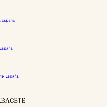
e, España
, España
ete, España
 ALBACETE