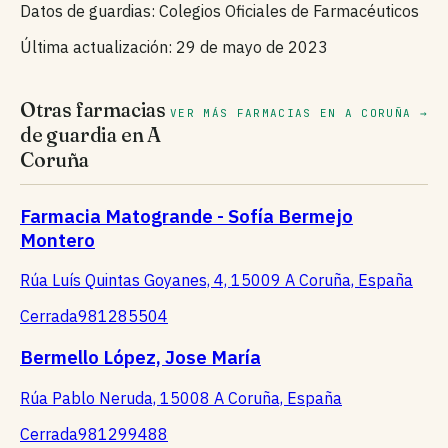
Datos de guardias: Colegios Oficiales de Farmacéuticos
Última actualización: 29 de mayo de 2023
Otras farmacias
VER MÁS FARMACIAS EN A CORUÑA →
de guardia en A
Coruña
Farmacia Matogrande - Sofía Bermejo
Montero
Rúa Luís Quintas Goyanes, 4, 15009 A Coruña, España
Cerrada
981285504
Bermello López, Jose María
Rúa Pablo Neruda, 15008 A Coruña, España
Cerrada
981299488